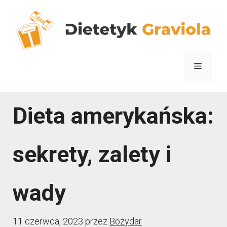
Przejdź
do
treści
Menu
Dieta amerykańska:
sekrety, zalety i
wady
11 czerwca, 2023
przez
Bozydar