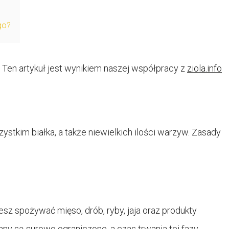
go?
Ten artykuł jest wynikiem naszej współpracy z
ziola.info
stkim białka, a także niewielkich ilości warzyw. Zasady
żesz spożywać mięso, drób, ryby, jaja oraz produkty
ny są surowo ograniczone, a czas trwania tej fazy