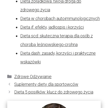
Dieta żołądkowa: twoja droga do
zdrowego życia
Dieta w chorobach autoimmunologicznych
Dieta if: efekty, jadłospis i korzyści
Dieta scd: skuteczna terapia dla osób z
chorobą leśniowskiego-crohna
Dieta dash: zasady, korzyści i praktyczne
wskazówki
Kategorie
Zdrowe Odzywianie
Suplementy diety dla sportowców
Dieta 5 posiłków: klucz do zdrowego życia