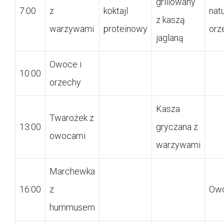
grillowany
7:00
z
koktajl
nat
z kaszą
warzywami
proteinowy
orz
jaglaną
Owoce i
10:00
orzechy
Kasza
Twarożek z
13:00
gryczana z
owocami
warzywami
Marchewka
16:00
z
Ow
hummusem