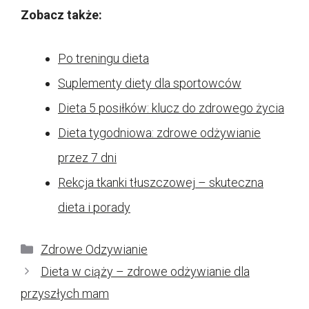
Zobacz także:
Po treningu dieta
Suplementy diety dla sportowców
Dieta 5 posiłków: klucz do zdrowego życia
Dieta tygodniowa: zdrowe odżywianie
przez 7 dni
Rekcja tkanki tłuszczowej – skuteczna
dieta i porady
Kategorie
Zdrowe Odzywianie
Dieta w ciąży – zdrowe odżywianie dla
przyszłych mam