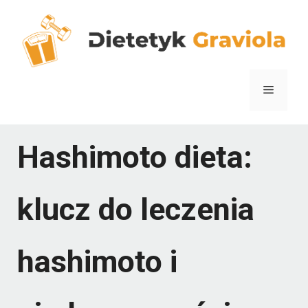
Przejdź
do
treści
Menu
Hashimoto dieta:
klucz do leczenia
hashimoto i