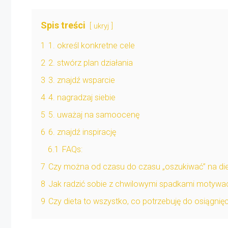
Spis treści
ukryj
1
1. określ konkretne cele
2
2. stwórz plan działania
3
3. znajdź wsparcie
4
4. nagradzaj siebie
5
5. uważaj na samoocenę
6
6. znajdź inspirację
6.1
FAQs:
7
Czy można od czasu do czasu „oszukiwać” na di
8
Jak radzić sobie z chwilowymi spadkami motywac
9
Czy dieta to wszystko, co potrzebuję do osiągnię