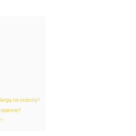
lergią na orzechy?
dziennie?
i?