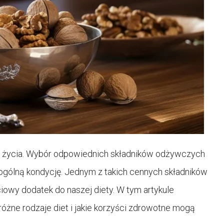
 życia. Wybór odpowiednich składników odżywczych
ogólną kondycję. Jednym z takich cennych składników
iowy dodatek do naszej diety. W tym artykule
 różne rodzaje diet i jakie korzyści zdrowotne mogą