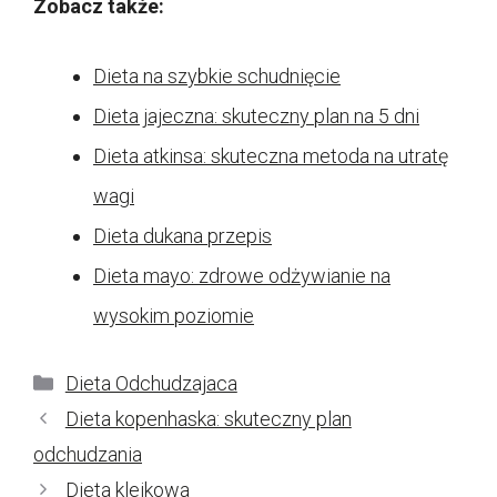
Zobacz także:
Dieta na szybkie schudnięcie
Dieta jajeczna: skuteczny plan na 5 dni
Dieta atkinsa: skuteczna metoda na utratę
wagi
Dieta dukana przepis
Dieta mayo: zdrowe odżywianie na
wysokim poziomie
Kategorie
Dieta Odchudzajaca
Dieta kopenhaska: skuteczny plan
odchudzania
Dieta kleikowa