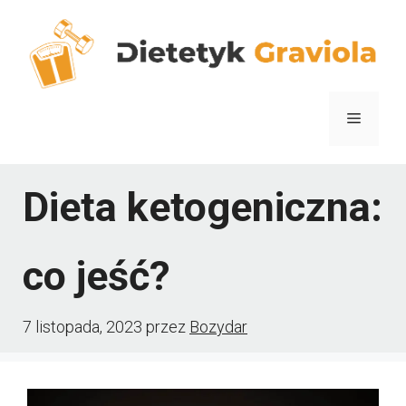
Przejdź
do
treści
Menu
Dieta ketogeniczna:
co jeść?
7 listopada, 2023
przez
Bozydar