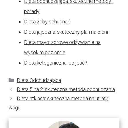
Dieta odchudzająca: skuteczne metody i
porady
Dieta żeby schudnąć
Dieta jajeczna: skuteczny plan na 5 dni
Dieta mayo: zdrowe odżywianie na
wysokim poziomie
Dieta ketogeniczna: co jeść?
Kategorie
Dieta Odchudzajaca
Dieta 5 na 2: skuteczna metoda odchudzania
Dieta atkinsa: skuteczna metoda na utratę
wagi